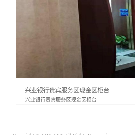
拆卸。柜体每个连接面的螺栓数量为6个，螺栓直径为
交互台面安装在柜台主体上面，是柜员与客户交
材料为人造石（此次以人造石为例报价，其他如
实际采购时价格面议），与人接触部分经磨光和
收银槽。（2）框架立柱框架立柱是整体柜台的
结构；立柱的下端与柜台主体牢固连接，立柱的
连接并与屋顶牢间连接稳定，框架采用规格大于［
L63×5角钢，立柱结构内包含有标准线槽。 （3）
司柜台所用透明防护板的防弹性能能达到GA165-2
防砸性能达到GA844-2018中的A级P类及以上的
兴业银行贵宾服务区现金区柜台
护板宽度小于等于1.8m，高度大于1.2m，单块面
兴业银行贵宾服务区现金区柜台
防护板以上未及顶部分安装金属防护栏封至顶部
肋钢筋，直径为14mm，间距为100mm×100mm
片式安装方式，不采用多块拼接或错位安装方式。
面朝向客户活动区，透明防护板至少三面嵌入框架