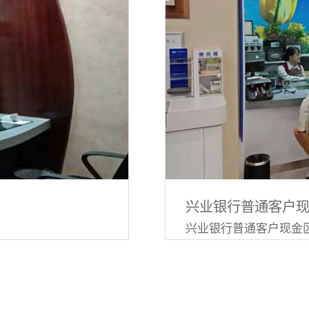
14mm。1.2钢制
流的平台，台面装饰
木材、皮革等材质，
倒角处理，台面内嵌
框架结构件，为钢焊接
上端与安全横梁结构
10槽钢或采用
透明防护板3.1我公
016中3级B类要求，
要求。3.2单块透明防
兴业银行普通客户
积不大于4m2。透明
兴业银行普通客户现金
，防护栏采用热轧带
。3.3透明防护板采用整
3.4透明防护板着弹
，嵌入深度45mm，